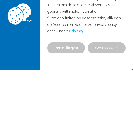
Medical Device Active B.V.
klikken om deze optie te kiezen. Als u
gebruik wilt maken van alle
functionaliteiten op deze website, klik dan
T: +31 172 421303
op Accepteren. Voor onze privacypolicy
E:
info@mdproject.nl
gaat u naar:
Privacy
Chamber of commerce: 555778310
Instellingen
Geen cookies
VAT no.: NL851771683B01
Home
Services & Expertises
Training
About us
News
Career